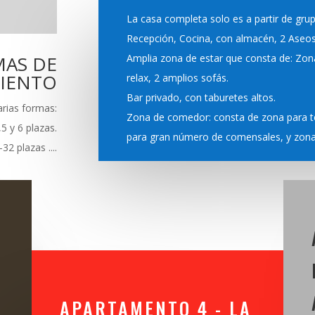
La casa completa solo es a partir de gru
Recepción, Cocina, con almacén, 2 Aseos
MAS DE
Amplia zona de estar que consta de: Zon
IENTO
relax, 2 amplios sofás.
Bar privado, con taburetes altos.
rias formas:
Zona de comedor: consta de zona para t
5 y 6 plazas.
para gran número de comensales, y zona 
2 plazas ....
APARTAMENTO 4 - LA