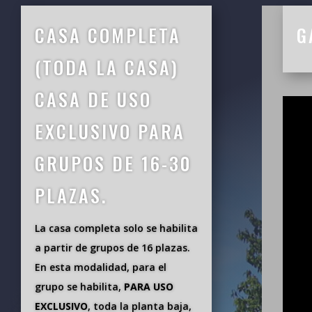
CASA COMPLETA
G
(TODA LA CASA)
CASA DE USO
EXCLUSIVO PARA
GRUPOS DE 16-30
PLAZAS.
La casa completa solo se habilita
a partir de grupos de 16 plazas.
En esta modalidad, para el
grupo se habilita,
PARA USO
EXCLUSIVO
, toda la planta baja,