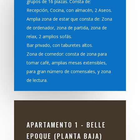
grupos de 16 plazas. Consta de:
Recepción, Cocina, con almacén, 2 Aseos.
Amplia zona de estar que consta de: Zona
de ordenador, zona de partida, zona de
relax, 2 amplios sofás.
Bar privado, con taburetes altos.
Zona de comedor: consta de zona para
tomar café, amplias mesas extensibles,
para gran número de comensales, y zona
de lectura.
APARTAMENTO 1 - BELLE
EPOQUE (PLANTA BAJA)