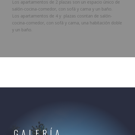
Los apartamentos de 2 plazas son un espacio único de
salón-cocina-comedor, con sofá y cama y un baño.
Los apartamentos de 4 y plazas cosntan de salón-
cocina-comedor, con sofá y cama, una habitación doble
y un baño.
GALERÍA